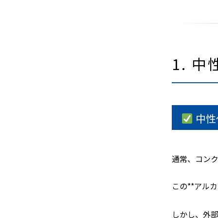
1. 
中性
通常、コンク
この**アル
しかし、外部