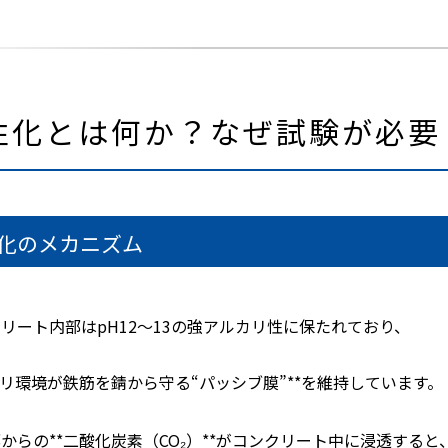
中性化とは何か？なぜ試験が必要
化のメカニズム
リート内部はpH12〜13の強アルカリ性に保たれており、
カリ環境が鉄筋を錆から守る“パッシブ膜”**を維持しています。
からの**二酸化炭素（CO₂）**がコンクリート中に浸透すると