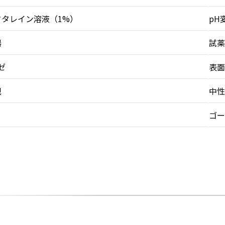
タレイン溶液（1%）
pH
器
試薬
ゼ
表面
規
中性
ゴー