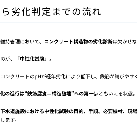
から劣化判定までの流れ
の維持管理において、
コンクリート構造物の劣化診断
は欠かせな
なのが、「
中性化試験
」。
コンクリートのpHが経年劣化により低下し、鉄筋が錆びやす
化の進行は“鉄筋腐食＝構造破壊”への第一歩
ともいえる状態
、
下水道施設における中性化試験の目的、手順、必要機材、現
します。