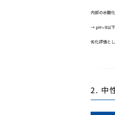
内部の水酸化
→ pH≒9以
劣化評価と
2. 