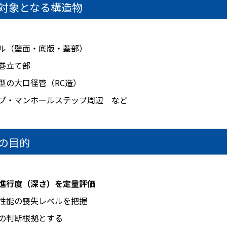
対象となる構造物
ル（壁面・底版・蓋部）
巻立て部
型の大口径管（RC造）
ブ・マンホールステップ周辺 など
の目的
進行度（深さ）を定量評価
性能の喪失レベルを把握
の判断根拠とする