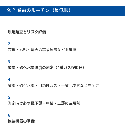
🛠 作業前のルーチン（最低限）
現地踏査とリスク評価
雨後・地形・過去の事故履歴などを確認
酸素・硫化水素濃度の測定（4種ガス検知器）
酸素・硫化水素・可燃性ガス・一酸化炭素などを測定
測定時は必ず
最下部・中間・上部の三段階
換気機器の準備