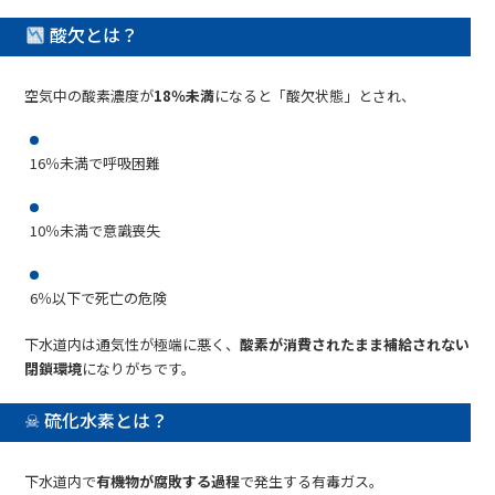
酸欠とは？
空気中の酸素濃度が
18％未満
になると「酸欠状態」とされ、
16％未満で呼吸困難
10％未満で意識喪失
6％以下で死亡の危険
下水道内は通気性が極端に悪く、
酸素が消費されたまま補給されない
閉鎖環境
になりがちです。
☠ 硫化水素とは？
下水道内で
有機物が腐敗する過程
で発生する有毒ガス。