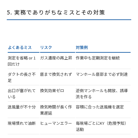
5. 実務でありがちなミスとその対策
よくあるミス
リスク
対策例
測定を省略 or 1
ガス濃度の再上昇
作業中も定期測定を継続
回だけ
ダクトの長さ不
底まで換気されず
マンホール底部まで必ず到達
足
出口が塞がれて
換気効果ゼロ
逆側マンホールも開放、誘導
いる
流を作る
送風量が不十分
換気時間が長く作
容積に合った送風機を選定
業遅延
現場慣れで油断
ヒューマンエラー
毎現場ごとにKY（危険予知）
活動