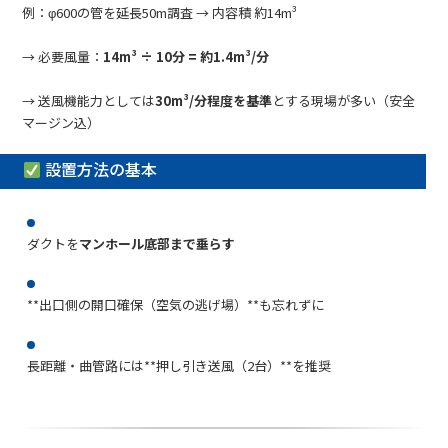
例：φ600の管を延長50m調査 → 内容積 約14m³
→ 必要風量：
14m³ ÷ 10分 = 約1.4m³/分
→ 送風機能力としては
30m³/分程度を基準
とする現場が多い（安全
マージン込）
設置方法の基本
ダクトを
マンホール底部まで垂らす
**出口側の開口確保（空気の逃げ場）**も忘れずに
長距離・曲管路には**押し引き送風（2台）**を推奨