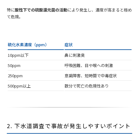
特に
酸性下での硫酸還元菌の活動
により発生し、濃度が高まると極め
て危険。
硫化水素濃度（ppm）
症状
10ppm以下
鼻に刺激臭
50ppm
呼吸困難、目や喉への刺激
250ppm
意識障害、短時間で中毒症状
500ppm以上
数分で死亡の危険性あり
2. 下水道調査で事故が発生しやすいポイント