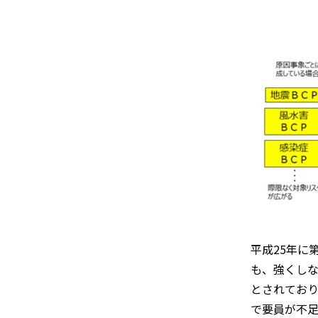
平成25年に
も、強くし
とされてお
で要員が不