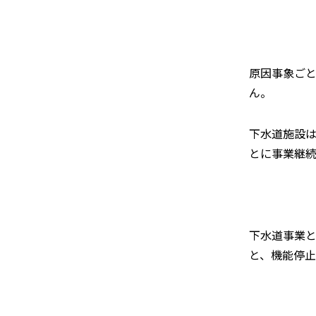
原因事象ご
ん。
下水道施設
とに事業継
下水道事業
と、機能停