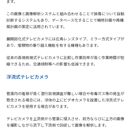
ます。
この画像と画像解析システムと組み合わせることで損傷について自動
診断するシステムもあり、データベース化することで補修計画や再構
築計画の策定に活用されています。
展開図化式テレビカメラには広角レンズタイプ、ミラー方式タイプが
あり、堆積物の乗り越え機能を有する機種もあります。
従来の直視側視式テレビカメラに比較し作業効率が高く作業時間が短
縮できるため、交通規制等への影響も低減できます。
浮流式テレビカメラ
管渠内の推移が高く潜行目視調査が難しい場合や有毒ガス等の発生が
懸念される場合には、浮体の上にビデオカメラを設置した浮流式テレ
ビカメラを使用する場合があります。
テレビカメラを上流側から管渠に侵入させ、前方ならびに上方の画像
を撮影しながら流下し下流側で回収して画像を解析します。