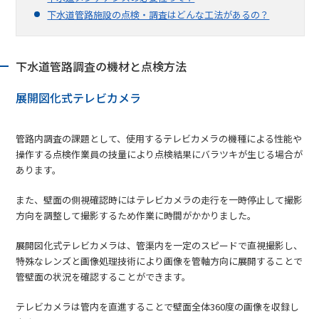
下水道管路施設の点検・調査はどんな工法があるの？
下水道管路調査の機材と点検方法
展開図化式テレビカメラ
管路内調査の課題として、使用するテレビカメラの機種による性能や
操作する点検作業員の技量により点検結果にバラツキが生じる場合が
あります。
また、壁面の側視確認時にはテレビカメラの走行を一時停止して撮影
方向を調整して撮影するため作業に時間がかかりました。
展開図化式テレビカメラは、管渠内を一定のスピードで直視撮影し、
特殊なレンズと画像処理技術により画像を管軸方向に展開することで
管壁面の状況を確認することができます。
テレビカメラは管内を直進することで壁面全体360度の画像を収録し